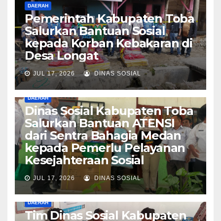
DAERAH
Pemerintah Kabupaten Toba
Salurkan Bantuan Sosial
kepada Korban Kebakaran di
Desa Longat
JUL 17, 2026
DINAS SOSIAL
DAERAH
Dinas Sosial Kabupaten Toba
Salurkan Bantuan ATENSI
dari Sentra Bahagia Medan
kepada Pemerlu Pelayanan
Kesejahteraan Sosial
JUL 17, 2026
DINAS SOSIAL
DAERAH
Tim Dinas Sosial Kabupaten