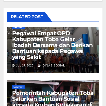
RELATED POST
DAERAH
Pegawai Empat OPD
Kabupaten Toba Gelar
Ibadah Bersama dan Berikan
Bantuan kepada Pegawai
yang Sakit
JUL 17, 2026
DINAS SOSIAL
DAERAH
Pemerintah Kabupaten Toba
Salurkan Bantuan Sosial
kepada Korban Kebakaran di