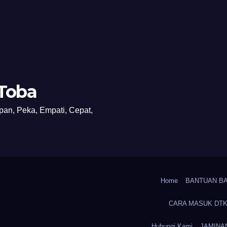
 Toba
n, Peka, Empati, Cepat,
Home
BANTUAN B
CARA MASUK DT
Hubungi Kami
JAMINAN