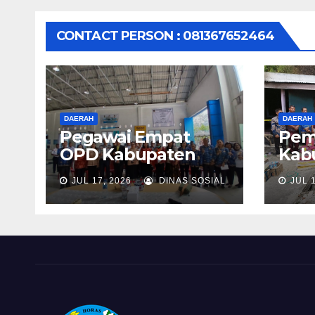
CONTACT PERSON : 081367652464
DAERAH
DAERAH
Pegawai Empat
Pem
OPD Kabupaten
Kab
Toba Gelar Ibadah
Sal
JUL 17, 2026
DINAS SOSIAL
JUL 
Bersama dan
Sosi
Berikan Bantuan
Kor
kepada Pegawai
di D
yang Sakit