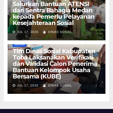
Salurkan Bantuan ATENSI
dari Sentra Bahagia Medan
kepada Pemerlu Pelayanan
Kesejahteraan Sosial
JUL 17, 2026
DINAS SOSIAL
DAERAH
Tim Dinas Sosial Kabupaten
Toba Laksanakan Verifikasi
dan Validasi Calon Penerima
Bantuan Kelompok Usaha
Bersama (KUBE)
JUL 17, 2026
DINAS SOSIAL