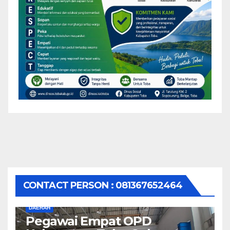
CONTACT PERSON : 081367652464
DAERAH
Pegawai Empat OPD