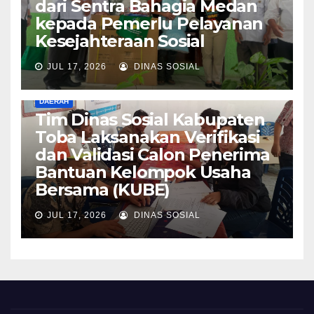
dari Sentra Bahagia Medan
kepada Pemerlu Pelayanan
Kesejahteraan Sosial
JUL 17, 2026
DINAS SOSIAL
DAERAH
Tim Dinas Sosial Kabupaten
Toba Laksanakan Verifikasi
dan Validasi Calon Penerima
Bantuan Kelompok Usaha
Bersama (KUBE)
JUL 17, 2026
DINAS SOSIAL