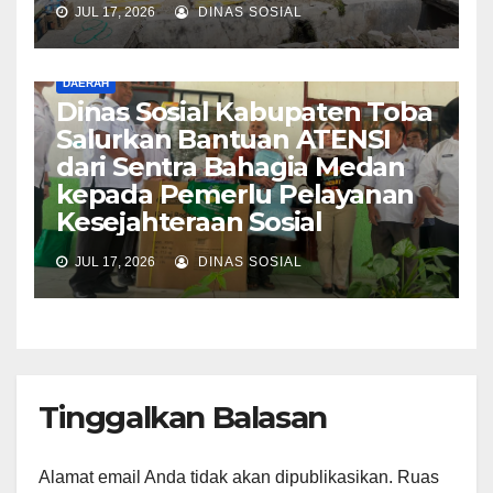
JUL 17, 2026
DINAS SOSIAL
DAERAH
Dinas Sosial Kabupaten Toba
Salurkan Bantuan ATENSI
dari Sentra Bahagia Medan
kepada Pemerlu Pelayanan
Kesejahteraan Sosial
JUL 17, 2026
DINAS SOSIAL
Tinggalkan Balasan
Alamat email Anda tidak akan dipublikasikan.
Ruas