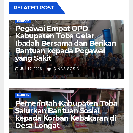
RELATED POST
DAERAH
Pegawai Empat OPD
Kabupaten Toba Gelar
Ibadah Bersama dan Berikan
Bantuan kepada Pegawai
yang Sakit
JUL 17, 2026
DINAS SOSIAL
DAERAH
Pemerintah Kabupaten Toba
Salurkan Bantuan Sosial
kepada Korban Kebakaran di
Desa Longat