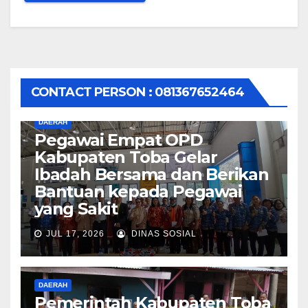
CONTACT PERSON : 081367652464
DAERAH
Pegawai Empat OPD
Kabupaten Toba Gelar
Ibadah Bersama dan Berikan
Bantuan kepada Pegawai
yang Sakit
JUL 17, 2026
DINAS SOSIAL
DAERAH
Pemerintah Kabupaten Toba