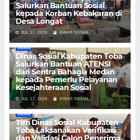
Salurkan Bantuan Sosial
kepada Korban Kebakaran di
Desa Longat
JUL 17, 2026
DINAS SOSIAL
DAERAH
Dinas Sosial Kabupaten Toba
Salurkan Bantuan ATENSI
dari Sentra Bahagia Medan
kepada Pemerlu Pelayanan
Kesejahteraan Sosial
JUL 17, 2026
DINAS SOSIAL
DAERAH
Tim Dinas Sosial Kabupaten
Toba Laksanakan Verifikasi
dan Validasi Calon Penerima